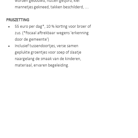
worden gebouwd, hutten gesjord, klei 
mannetjes gekneed, takken beschilderd, ….
PRIJSZETTING
55 euro per dag*, 10 % korting voor broer of 
zus. (*fiscaal aftrekbaar wegens 'erkenning 
door de gemeente')
Inclusief tussendoortjes, verse samen 
geplukte groentjes voor soep of slaatje 
naargelang de smaak van de kinderen, 
materiaal, ervaren begeleiding.
Inschrijven
Deel dit evenement