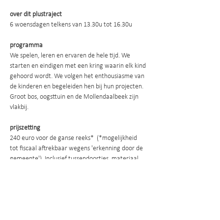
over dit plustraject
6 woensdagen telkens van 13.30u tot 16.30u
programma
We spelen, leren en ervaren de hele tijd. We 
starten en eindigen met een kring waarin elk kind 
gehoord wordt. We volgen het enthousiasme van 
de kinderen en begeleiden hen bij hun projecten.
Groot bos, oogsttuin en de Mollendaalbeek zijn 
vlakbij.
prijszetting
240 euro voor de ganse reeks*  (*mogelijkheid 
tot fiscaal aftrekbaar wegens 'erkenning door de 
gemeente'). Inclusief tussendoortjes, materiaal, 
kleine groep (max 8), ervaren begeleiding en 
Plusoudergesprek op het einde van de reeks.
Inschrijven