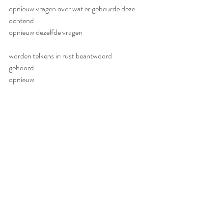
opnieuw vragen over wat er gebeurde deze 
ochtend
opnieuw dezelfde vragen
worden telkens in rust beantwoord
gehoord
opnieuw
stralende ogen
Recente blogposts
Alles weergeven