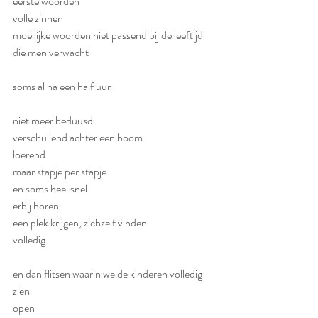
eerste woorden
volle zinnen
moeilijke woorden niet passend bij de leeftijd
die men verwacht
soms al na een half uur
niet meer beduusd
verschuilend achter een boom
loerend
maar stapje per stapje
en soms heel snel
erbij horen
een plek krijgen, zichzelf vinden
volledig
en dan flitsen waarin we de kinderen volledig 
zien
open