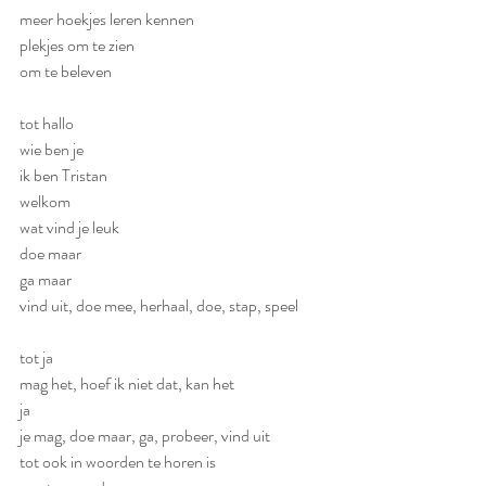
meer hoekjes leren kennen
plekjes om te zien
om te beleven
tot hallo
wie ben je
ik ben Tristan
welkom
wat vind je leuk
doe maar
ga maar
vind uit, doe mee, herhaal, doe, stap, speel
tot ja
mag het, hoef ik niet dat, kan het
ja
je mag, doe maar, ga, probeer, vind uit
tot ook in woorden te horen is