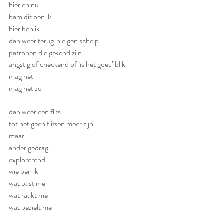
hier en nu
bam dit ben ik
hier ben ik
dan weer terug in eigen schelp
patronen die gekend zijn
angstig of checkend of ‘is het goed’ blik
mag het
mag het zo
dan weer een flits
tot het geen flitsen meer zijn
maar
ander gedrag
explorerend
wie ben ik
wat past me
wat raakt me
wat bezielt me