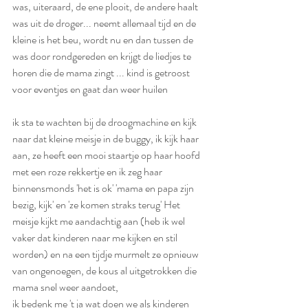
was, uiteraard, de ene plooit, de andere haalt 
was uit de droger... neemt allemaal tijd en de 
kleine is het beu, wordt nu en dan tussen de 
was door rondgereden en krijgt de liedjes te 
horen die de mama zingt ... kind is getroost 
voor eventjes en gaat dan weer huilen
ik sta te wachten bij de droogmachine en kijk 
naar dat kleine meisje in de buggy, ik kijk haar 
aan, ze heeft een mooi staartje op haar hoofd 
met een roze rekkertje en ik zeg haar 
binnensmonds 'het is ok' 'mama en papa zijn 
bezig, kijk' en 'ze komen straks terug' Het 
meisje kijkt me aandachtig aan (heb ik wel 
vaker dat kinderen naar me kijken en stil 
worden) en na een tijdje murmelt ze opnieuw 
van ongenoegen, de kous al uitgetrokken die 
mama snel weer aandoet, 
ik bedenk me 't ja wat doen we als kinderen 