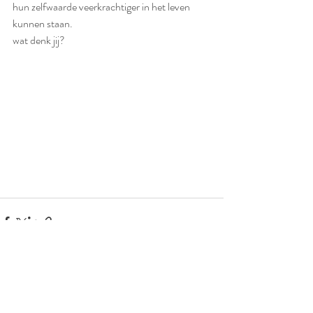
hun zelfwaarde veerkrachtiger in het leven 
kunnen staan. 
wat denk jij? 
Recente blogposts
Alles weergeven