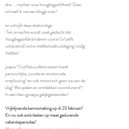
aha ... mythen over hoogbegaafdheid! Daar 
schreef ik net een blogje over!
en schrijft deze deskundige
'
Ten onrechte wordt vaak gedacht dat 
hoogbegaafde kinderen vooral (of zelfs 
uitsluitend) extra intellectuele uitdaging nodig 
hebben.'
joepie! TicoNatuurActiviteiten biedt 
persoonlijke, sociale en emotionele 
ontplooiing! en ook motorisch gaan we aan de 
slag! We spelen en ontdekken voortdurend!! 
In een klein groepje gelijkgestemden!
Vrijblijvende kennismaking op di 23 februari! 
En nu ook activiteiten op maat gedurende 
vakantieperiodes!
Meer info via 
www.ticonatuuractiviteiten.be