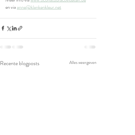
en via 
anne@klankenkleur.net
Recente blogposts
Alles weergeven